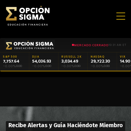
MERCADO CERRADO
10:31 AM ET
S&P 500
DJIA
RUSSELL 2K
NASDAQ
VIX
7,757.64
54,036.93
3,034.49
29,722.30
14.90
0.00%
0.00%
0.00%
0.00%
0.00
—
0.00
—
0.00
—
0.00
—
0.00
—
Σ
Sin humo, sin gurús.
La cruda realidad del trading.
CONOCIMIENTO
Opcionario
Player 1
Inversionistas
Sigma Club
Sigma Trade
Cursos
Terminal
QUE
ECOSISTEMA Σ
ENCICLOPEDIA
GAMIFICACIÓN
INFORMACIÓN
COMUNIDAD
BROKERAGE
EDUCACIÓN
HERRAMIENTAS
CONSTRUYE
CAPITAL
Recibe Alertas y Guía Haciéndote Miembro