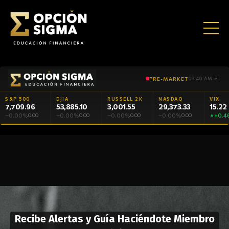
PRE-MARKET
03:40 AM ET
S&P 500
DJIA
RUSSELL 2K
NASDAQ
VIX
7,709.96
53,885.10
3,001.55
29,373.33
15.22
0.00%
0.00%
0.00%
0.00%
+0.4
—
0.00
—
0.00
—
0.00
—
0.00
▲
Σ
Sin humo, sin gurús.
La cruda realidad del trading.
CONOCIMIENTO
Opcionario
Player 1
Inversionistas
Sigma Club
Sigma Trade
Cursos
Terminal
QUE
ECOSISTEMA Σ
ENCICLOPEDIA
GAMIFICACIÓN
INFORMACIÓN
COMUNIDAD
BROKERAGE
EDUCACIÓN
HERRAMIENTAS
CONSTRUYE
CAPITAL
Recibe Alertas y Guía Haciéndote Miembro