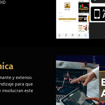
OID
mica
nante y extenso.
dizaje para que
 involucran este