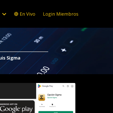
s
🔴 En Vivo
Login Miembros
uis Sigma