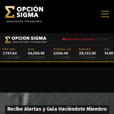
MERCADO CERRADO
11:37 PM ET
S&P 500
DJIA
RUSSELL 2K
NASDAQ
VIX
7,757.64
54,036.93
3,034.49
29,722.30
14.90
0.00%
0.00%
0.00%
0.00%
0.00
—
0.00
—
0.00
—
0.00
—
0.00
—
Σ
Sin humo, sin gurús.
La cruda realidad del trading.
CONOCIMIENTO
Opcionario
Player 1
Inversionistas
Sigma Club
Sigma Trade
Cursos
Terminal
QUE
ECOSISTEMA Σ
ENCICLOPEDIA
GAMIFICACIÓN
INFORMACIÓN
COMUNIDAD
BROKERAGE
EDUCACIÓN
HERRAMIENTAS
CONSTRUYE
CAPITAL
Recibe Alertas y Guía Haciéndote Miembro