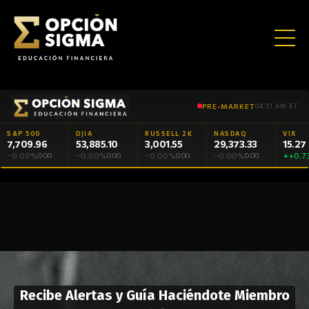
PRE-MARKET
04:51 AM ET
S&P 500
DJIA
RUSSELL 2K
NASDAQ
VIX
7,709.96
53,885.10
3,001.55
29,373.33
15.27
0.00%
0.00%
0.00%
0.00%
+0.7
—
0.00
—
0.00
—
0.00
—
0.00
▲
Σ
Sin humo, sin gurús.
La cruda realidad del trading.
CONOCIMIENTO
Opcionario
Player 1
Inversionistas
Sigma Club
Sigma Trade
Cursos
Terminal
QUE
ECOSISTEMA Σ
ENCICLOPEDIA
GAMIFICACIÓN
INFORMACIÓN
COMUNIDAD
BROKERAGE
EDUCACIÓN
HERRAMIENTAS
CONSTRUYE
CAPITAL
Recibe Alertas y Guía Haciéndote Miembro