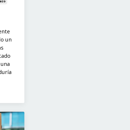
lazo
ente
do un
as
ntado
 una
duría