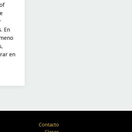
of
e
y
. En
ómeno
s,
rar en
Contacto
Clases