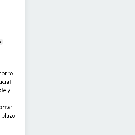
s
ahorro
cial
le y
orrar
 plazo