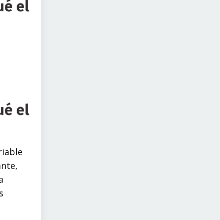
ué el
ué el
riable
nte,
a
s