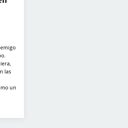
én
enemigo
po.
iera,
n las
omo un