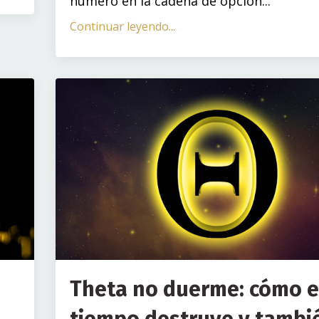
número en la cadena de opcion...
Continuar leyendo...
Theta no duerme: cómo e