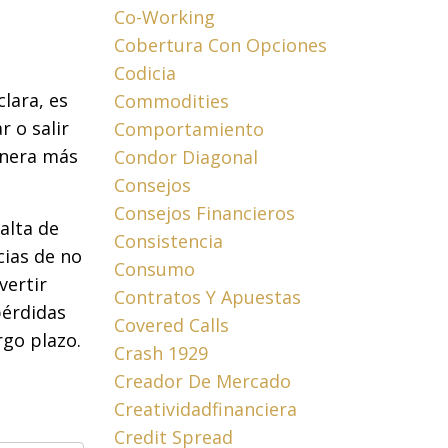
Co-Working
Cobertura Con Opciones
Codicia
clara, es
Commodities
 o salir
Comportamiento
anera más
Condor Diagonal
Consejos
Consejos Financieros
alta de
Consistencia
cias de no
Consumo
vertir
Contratos Y Apuestas
pérdidas
Covered Calls
rgo plazo.
Crash 1929
Creador De Mercado
Creatividadfinanciera
Credit Spread