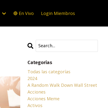
s
🔴 En Vivo
Login Miembros
Categorias
Todas las categorías
2024
A Random Walk Down Wall Street
Acciones
Acciones Meme
Activos