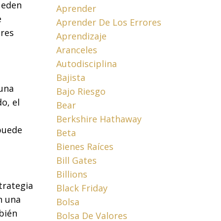
ueden
Aprender
e
Aprender De Los Errores
ores
Aprendizaje
Aranceles
Autodisciplina
Bajista
 una
Bajo Riesgo
o, el
Bear
Berkshire Hathaway
 puede
Beta
Bienes Raíces
Bill Gates
Billions
trategia
Black Friday
n una
Bolsa
mbién
Bolsa De Valores