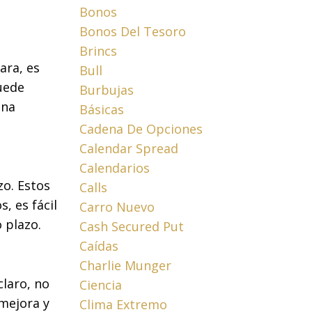
Bonos
Bonos Del Tesoro
Brincs
ara, es
Bull
uede
Burbujas
una
Básicas
Cadena De Opciones
Calendar Spread
Calendarios
zo. Estos
Calls
, es fácil
Carro Nuevo
 plazo.
Cash Secured Put
Caídas
Charlie Munger
claro, no
Ciencia
 mejora y
Clima Extremo