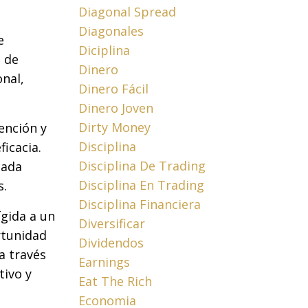
Diagonal Spread
Diagonales
e
Diciplina
s de
Dinero
onal,
Dinero Fácil
Dinero Joven
Dirty Money
ención y
Disciplina
ficacia.
Disciplina De Trading
cada
Disciplina En Trading
s.
Disciplina Financiera
ígida a un
Diversificar
rtunidad
Dividendos
a través
Earnings
tivo y
Eat The Rich
Economia