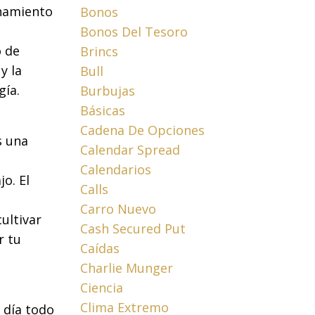
enamiento
Bonos
Bonos Del Tesoro
o de
Brincs
y la
Bull
gía.
Burbujas
Básicas
Cadena De Opciones
s una
Calendar Spread
Calendarios
o. El
Calls
Carro Nuevo
ultivar
Cash Secured Put
r tu
Caídas
Charlie Munger
Ciencia
Clima Extremo
 día todo