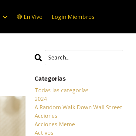
s
🔴 En Vivo
Login Miembros
Categorias
Todas las categorías
2024
A Random Walk Down Wall Street
Acciones
Acciones Meme
Activos