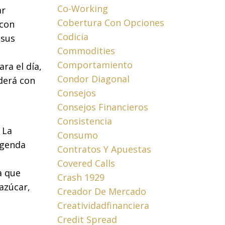
Co-Working
ar
Cobertura Con Opciones
 con
Codicia
 sus
Commodities
Comportamiento
ra el día,
Condor Diagonal
derá con
Consejos
Consejos Financieros
Consistencia
 La
Consumo
agenda
Contratos Y Apuestas
Covered Calls
a que
Crash 1929
azúcar,
Creador De Mercado
Creatividadfinanciera
Credit Spread